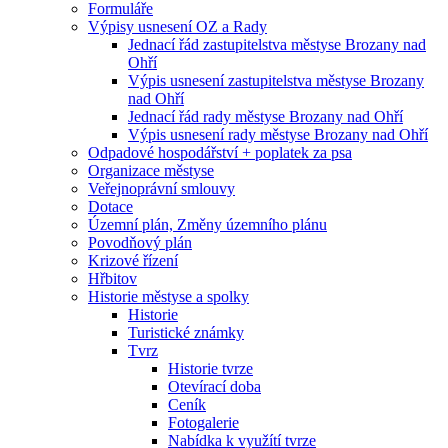
Formuláře
Výpisy usnesení OZ a Rady
Jednací řád zastupitelstva městyse Brozany nad
Ohří
Výpis usnesení zastupitelstva městyse Brozany
nad Ohří
Jednací řád rady městyse Brozany nad Ohří
Výpis usnesení rady městyse Brozany nad Ohří
Odpadové hospodářství + poplatek za psa
Organizace městyse
Veřejnoprávní smlouvy
Dotace
Územní plán, Změny územního plánu
Povodňový plán
Krizové řízení
Hřbitov
Historie městyse a spolky
Historie
Turistické známky
Tvrz
Historie tvrze
Otevírací doba
Ceník
Fotogalerie
Nabídka k využítí tvrze