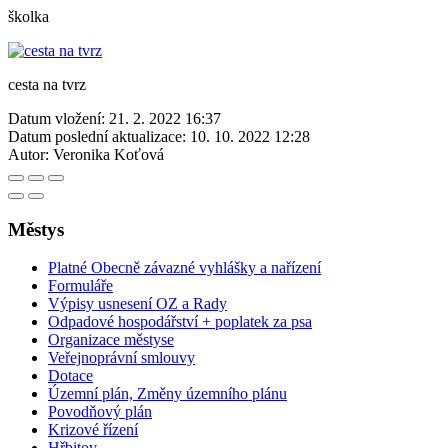
školka
cesta na tvrz
Datum vložení:
21. 2. 2022 16:37
Datum poslední aktualizace:
10. 10. 2022 12:28
Autor:
Veronika Koťová
Městys
Platné Obecně závazné vyhlášky a nařízení
Formuláře
Výpisy usnesení OZ a Rady
Odpadové hospodářství + poplatek za psa
Organizace městyse
Veřejnoprávní smlouvy
Dotace
Územní plán, Změny územního plánu
Povodňový plán
Krizové řízení
Hřbitov