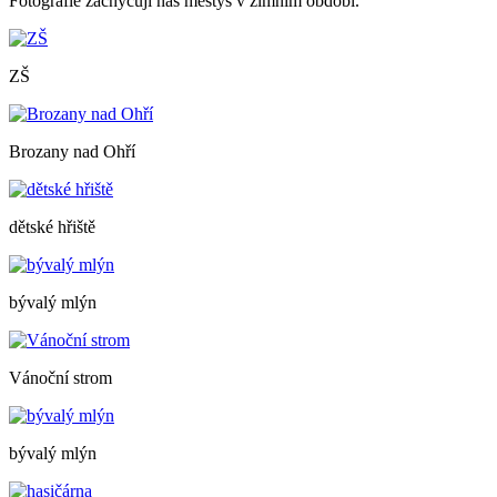
Fotografie zachycují náš městys v zimním období.
ZŠ
Brozany nad Ohří
dětské hřiště
bývalý mlýn
Vánoční strom
bývalý mlýn