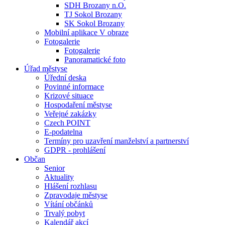
SDH Brozany n.O.
TJ Sokol Brozany
SK Sokol Brozany
Mobilní aplikace V obraze
Fotogalerie
Fotogalerie
Panoramatické foto
Úřad městyse
Úřední deska
Povinné informace
Krizové situace
Hospodaření městyse
Veřejné zakázky
Czech POINT
E-podatelna
Termíny pro uzavření manželství a partnerství
GDPR - prohlášení
Občan
Senior
Aktuality
Hlášení rozhlasu
Zpravodaje městyse
Vítání občánků
Trvalý pobyt
Kalendář akcí