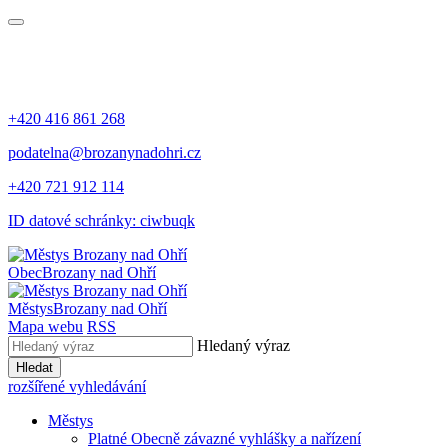
+420 416 861 268
podatelna@brozanynadohri.cz
+420 721 912 114
ID datové schránky: ciwbuqk
Obec
Brozany nad Ohří
Městys
Brozany nad Ohří
Mapa webu
RSS
Hledaný výraz
Hledat
rozšířené vyhledávání
Městys
Platné Obecně závazné vyhlášky a nařízení