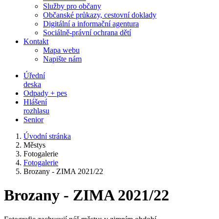
Služby pro občany
Občanské průkazy, cestovní doklady
Digitální a informační agentura
Sociálně-právní ochrana dětí
Kontakt
Mapa webu
Napište nám
Úřední
deska
Odpady + pes
Hlášení
rozhlasu
Senior
Úvodní stránka
Městys
Fotogalerie
Fotogalerie
Brozany - ZIMA 2021/22
Brozany - ZIMA 2021/22