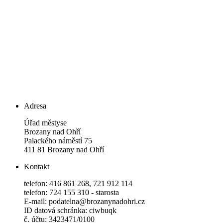
Adresa
Úřad městyse
Brozany nad Ohří
Palackého náměstí 75
411 81 Brozany nad Ohří
Kontakt
telefon: 416 861 268, 721 912 114
telefon: 724 155 310 - starosta
E-mail: podatelna@brozanynadohri.cz
ID datová schránka: ciwbuqk
č. účtu: 3423471/0100